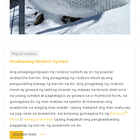
Mga produkto
Pinalitawing Rockcon System
Ang pinagtagumpayan ng rockcon system ay uri ng popular
avalanche barrier. Ang pinagtatag ng rockcon mesh ay ang
pangunahing bahagi ng barrier na ito. Ang pinagtatag ng rockcon
mesh ay ginawa ng tatlong strands ng mataas na tensile steel wire
na unang lumikot at pagkatapos ay ginawa sa a rhomboid form, na
gumagawa ito ng mas mataas na epekto at maiwasan ang
avalanche na maging mas malaki. Upang makamit ang mas mahusay
®
na pag-iwas sa avalanche, karaniwang gumagana ito ng
Rockcon
Mesh
O
Hexagonal mesh
Upang mapabuti ang pangkalahatang
pagganap ng barrier ng avalanche na ito.
DISCOVER MORE