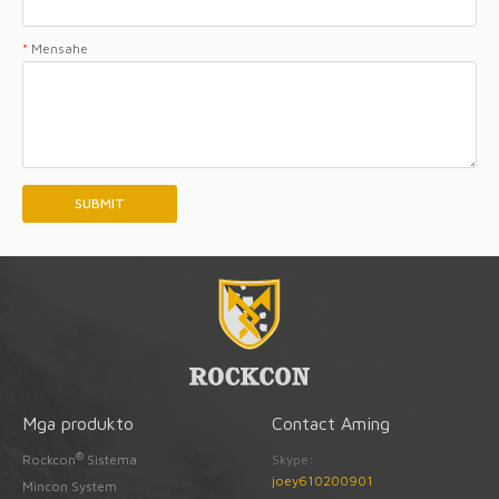
*
Mensahe
Mga produkto
Contact Aming
®
Rockcon
Sistema
Skype:
joey610200901
Mincon System