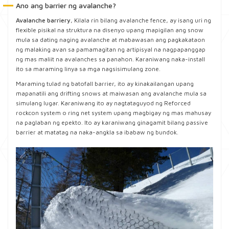
Ano ang barrier ng avalanche?
Avalanche barriery
, Kilala rin bilang avalanche fence, ay isang uri ng
flexible pisikal na struktura na disenyo upang mapigilan ang snow
mula sa dating naging avalanche at mabawasan ang pagkakataon
ng malaking avan sa pamamagitan ng artipisyal na nagpapanggap
ng mas maliit na avalanches sa panahon. Karaniwang naka-install
ito sa maraming linya sa mga nagsisimulang zone.
Maraming tulad ng batofall barrier, ito ay kinakailangan upang
mapanatili ang drifting snows at maiwasan ang avalanche mula sa
simulang lugar. Karaniwang ito ay nagtataguyod ng Reforced
rockcon system o ring net system upang magbigay ng mas mahusay
na paglaban ng epekto. Ito ay karaniwang ginagamit bilang passive
barrier at matatag na naka-angkla sa ibabaw ng bundok.