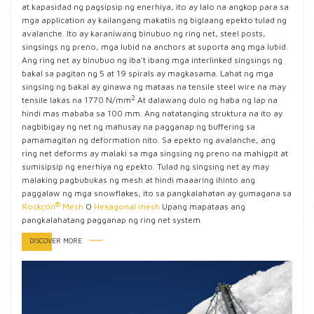
at kapasidad ng pagsipsip ng enerhiya, ito ay lalo na angkop para sa
mga application ay kailangang makatiis ng biglaang epekto tulad ng
avalanche. Ito ay karaniwang binubuo ng ring net, steel posts,
singsings ng preno, mga lubid na anchors at suporta ang mga lubid.
Ang ring net ay binubuo ng iba't ibang mga interlinked singsings ng
bakal sa pagitan ng 5 at 19 spirals ay magkasama. Lahat ng mga
singsing ng bakal ay ginawa ng mataas na tensile steel wire na may
2
tensile lakas na 1770 N/mm
At dalawang dulo ng haba ng lap na
hindi mas mababa sa 100 mm. Ang natatanging struktura na ito ay
nagbibigay ng net ng mahusay na pagganap ng buffering sa
pamamagitan ng deformation nito. Sa epekto ng avalanche, ang
ring net deforms ay malaki sa mga singsing ng preno na mahigpit at
sumisipsip ng enerhiya ng epekto. Tulad ng singsing net ay may
malaking pagbubukas ng mesh at hindi maaaring ihinto ang
paggalaw ng mga snowflakes, ito sa pangkalahatan ay gumagana sa
®
Rockcon
Mesh
O
Hexagonal mesh
Upang mapataas ang
pangkalahatang pagganap ng ring net system.
DISCOVER MORE