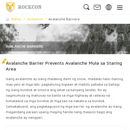
Bahay
Aplikation
Avalanche Barriere
AVALANCHE BARRIERE
Avalanche Barrier Prevents Avalanche Mula sa Staring
Area
Isang avalanche ay isang malaking dami ng snow, madalas halo-halong
may yelo at mga labi, pagkahulog biglaan at mabilis pababa sa bahagi
ng isang bundok at sinisira ang lahat sa kanyang landas. Ito ay
nagmumula ng mahusay na banta sa mga highway at railway na
tumatawid sa mga bundok at mga tao na nakatira sa bundok.
Samakatuwid, ang pagtataguyod ng mga barrier ng avalanche ay isang
magandang paraan upang maging handa nang maayos bago ang
avalanche ay nangyari.